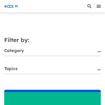
Saltar al contenido
CCS Medical
Filter by:
Category
Topics