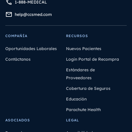
1-888-MEDICAL
pequeño copago. Medicaid es un programa federal-
estatal. Lo gestionan los gobiernos estatales y locales
help@ccsmed.com
dentro de las directrices federales, por lo que varía de
un estado a otro.
COMPAÑÍA
RECURSOS
Oportunidades Laborales
Nuevos Pacientes
Contáctanos
Login Portal de Recompra
Estándares de
Proveedores
Cobertura de Seguros
Educación
Parachute Health
ASOCIADOS
LEGAL