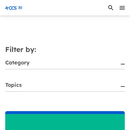
Saltar al contenido
CCS Medical
Filter by:
Category
Topics