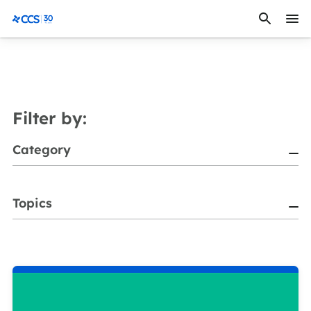
Saltar al contenido
CCS Medical
Filter by:
Category
Topics